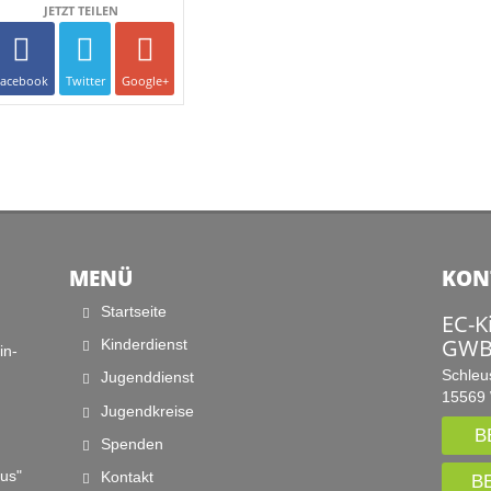
Facebook
Twitter
Google+
MENÜ
KON
Startseite
EC-K
GWB
Kinderdienst
in-
Schleu
Jugenddienst
15569 
Jugendkreise
B
Spenden
tus"
Kontakt
B