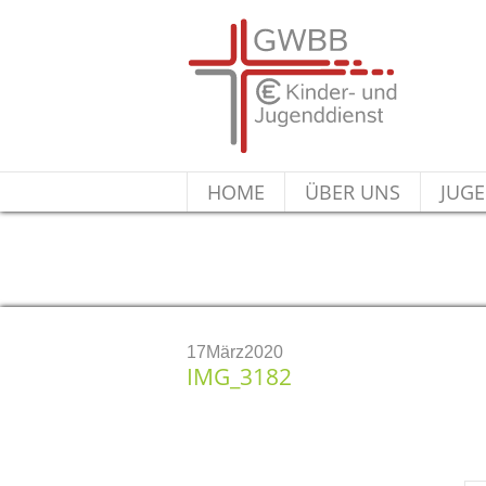
HOME
ÜBER UNS
JUGE
IMG_3182
17
März
2020
IMG_3182